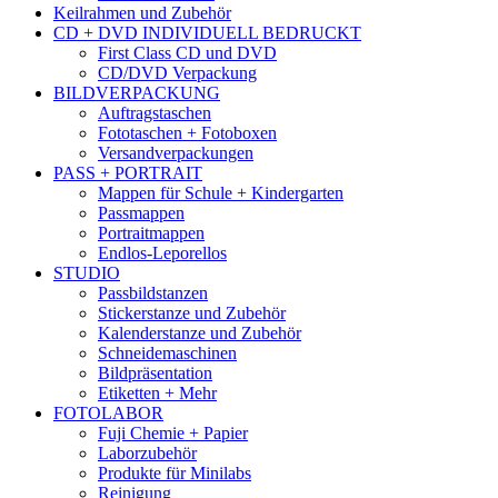
Keilrahmen und Zubehör
CD + DVD INDIVIDUELL BEDRUCKT
First Class CD und DVD
CD/DVD Verpackung
BILDVERPACKUNG
Auftragstaschen
Fototaschen + Fotoboxen
Versandverpackungen
PASS + PORTRAIT
Mappen für Schule + Kindergarten
Passmappen
Portraitmappen
Endlos-Leporellos
STUDIO
Passbildstanzen
Stickerstanze und Zubehör
Kalenderstanze und Zubehör
Schneidemaschinen
Bildpräsentation
Etiketten + Mehr
FOTOLABOR
Fuji Chemie + Papier
Laborzubehör
Produkte für Minilabs
Reinigung