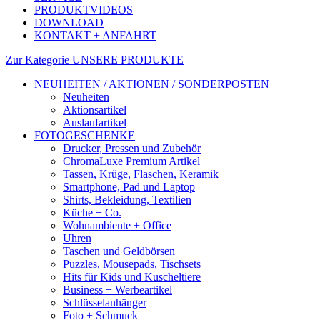
PRODUKTVIDEOS
DOWNLOAD
KONTAKT + ANFAHRT
Zur Kategorie UNSERE PRODUKTE
NEUHEITEN / AKTIONEN / SONDERPOSTEN
Neuheiten
Aktionsartikel
Auslaufartikel
FOTOGESCHENKE
Drucker, Pressen und Zubehör
ChromaLuxe Premium Artikel
Tassen, Krüge, Flaschen, Keramik
Smartphone, Pad und Laptop
Shirts, Bekleidung, Textilien
Küche + Co.
Wohnambiente + Office
Uhren
Taschen und Geldbörsen
Puzzles, Mousepads, Tischsets
Hits für Kids und Kuscheltiere
Business + Werbeartikel
Schlüsselanhänger
Foto + Schmuck