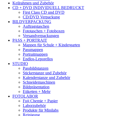
Keilrahmen und Zubehör
CD + DVD INDIVIDUELL BEDRUCKT
First Class CD und DVD
CD/DVD Verpackung
BILDVERPACKUNG
Auftragstaschen
Fototaschen + Fotoboxen
Versandverpackungen
PASS + PORTRAIT
Mappen für Schule + Kindergarten
Passmappen
Portraitmappen
Endlos-Leporellos
STUDIO
Passbildstanzen
Stickerstanze und Zubehör
Kalenderstanze und Zubehör
Schneidemaschinen
Bildpräsentation
Etiketten + Mehr
FOTOLABOR
Fuji Chemie + Papier
Laborzubehör
Produkte für Minilabs
Reinigung