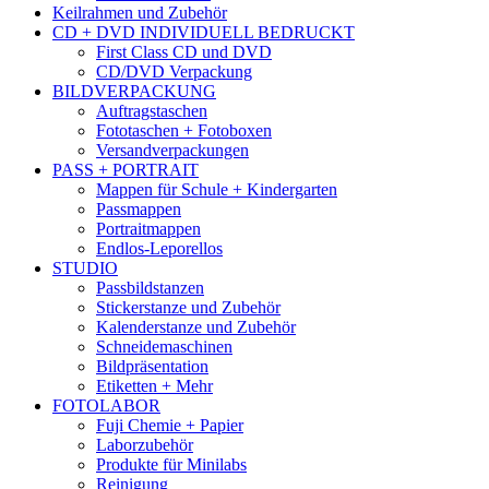
Keilrahmen und Zubehör
CD + DVD INDIVIDUELL BEDRUCKT
First Class CD und DVD
CD/DVD Verpackung
BILDVERPACKUNG
Auftragstaschen
Fototaschen + Fotoboxen
Versandverpackungen
PASS + PORTRAIT
Mappen für Schule + Kindergarten
Passmappen
Portraitmappen
Endlos-Leporellos
STUDIO
Passbildstanzen
Stickerstanze und Zubehör
Kalenderstanze und Zubehör
Schneidemaschinen
Bildpräsentation
Etiketten + Mehr
FOTOLABOR
Fuji Chemie + Papier
Laborzubehör
Produkte für Minilabs
Reinigung