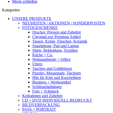
Menü schließen
Kategorien
UNSERE PRODUKTE
NEUHEITEN / AKTIONEN / SONDERPOSTEN
FOTOGESCHENKE
Drucker, Pressen und Zubehör
ChromaLuxe Premium Artikel
Tassen, Krüge, Flaschen, Keramik
Smartphone, Pad und Laptop
Shirts, Bekleidung, Textilien
Küche + Co.
Wohnambiente + Office
Uhren
Taschen und Geldbörsen
Puzzles, Mousepads, Tischsets
Hits für Kids und Kuscheltiere
Business + Werbeartikel
Schlüsselanhänger
Foto + Schmuck
Keilrahmen und Zubehör
CD + DVD INDIVIDUELL BEDRUCKT
BILDVERPACKUNG
PASS + PORTRAIT