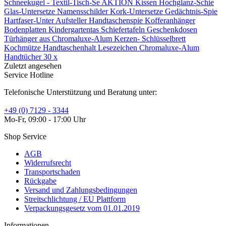
Schneekugel -
Textil-Tisch-Se
AKTION Kissen
Hochglanz-Schie
Glas-Untersetze
Namensschilder
Kork-Untersetze
Gedächtnis-Spie
Hartfaser-Unter
Aufsteller
Handtaschenspie
Kofferanhänger
Bodenplatten
Kindergartentas
Schiefertafeln
Geschenkdosen
Türhänger aus
Chromaluxe-Alum
Kerzen-
Schlüsselbrett
Kochmütze
Handtaschenhalt
Lesezeichen
Chromaluxe-Alum
Handtücher 30 x
Zuletzt angesehen
Service Hotline
Telefonische Unterstützung und Beratung unter:
+49 (0) 7129 - 3344
Mo-Fr, 09:00 - 17:00 Uhr
Shop Service
AGB
Widerrufsrecht
Transportschaden
Rückgabe
Versand und Zahlungsbedingungen
Streitschlichtung / EU Plattform
Verpackungsgesetz vom 01.01.2019
Informationen