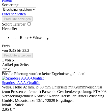
Filtern
Sortierung:
Filter schließen
Produkte anzeigen
Sofort lieferbar
Hersteller
Ritter + Wirsching
Preis
von
0.35
bis
23.2
Produkte anzeigen
1
von
5
Artikel pro Seite:
Für die Filterung wurden keine Ergebnisse gefunden!
Spardose AAA-Qualität
Weiss, Höhe 92 mm, Ø 80 mm Unterseite mit Gummiverschluss
(zum Pressen entfernen!) Passende Geschenkverpackung: FTA903
Verpackungseinheit 6 Stück / Karton Hersteller: Ritter+Wirsching
GmbH, Mozartstraße 13/1, 72829 Engstingen,...
Inhalt
1 Stück
2,95 € *