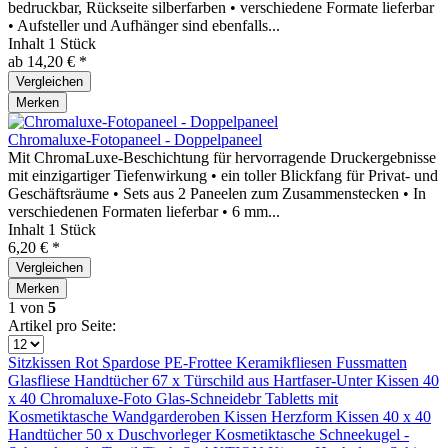
bedruckbar, Rückseite silberfarben • verschiedene Formate lieferbar
• Aufsteller und Aufhänger sind ebenfalls...
Inhalt
1 Stück
ab 14,20 € *
Vergleichen
Merken
Chromaluxe-Fotopaneel - Doppelpaneel
Mit ChromaLuxe-Beschichtung für hervorragende Druckergebnisse
mit einzigartiger Tiefenwirkung • ein toller Blickfang für Privat- und
Geschäftsräume • Sets aus 2 Paneelen zum Zusammenstecken • In
verschiedenen Formaten lieferbar • 6 mm...
Inhalt
1 Stück
6,20 € *
Vergleichen
Merken
1
von
5
Artikel pro Seite:
Sitzkissen Rot
Spardose
PE-Frottee
Keramikfliesen
Fussmatten
Glasfliese
Handtücher 67 x
Türschild aus
Hartfaser-Unter
Kissen 40
x 40
Chromaluxe-Foto
Glas-Schneidebr
Tabletts mit
Kosmetiktasche
Wandgarderoben
Kissen Herzform
Kissen 40 x 40
Handtücher 50 x
Duschvorleger
Kosmetiktasche
Schneekugel -