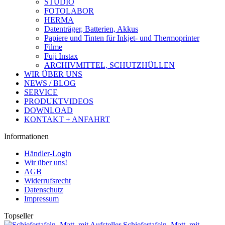
STUDIO
FOTOLABOR
HERMA
Datenträger, Batterien, Akkus
Papiere und Tinten für Inkjet- und Thermoprinter
Filme
Fuji Instax
ARCHIVMITTEL, SCHUTZHÜLLEN
WIR ÜBER UNS
NEWS / BLOG
SERVICE
PRODUKTVIDEOS
DOWNLOAD
KONTAKT + ANFAHRT
Informationen
Händler-Login
Wir über uns!
AGB
Widerrufsrecht
Datenschutz
Impressum
Topseller
Schiefertafeln, Matt, mit