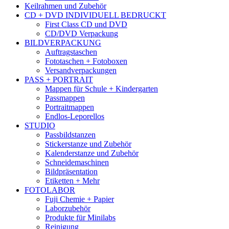
Keilrahmen und Zubehör
CD + DVD INDIVIDUELL BEDRUCKT
First Class CD und DVD
CD/DVD Verpackung
BILDVERPACKUNG
Auftragstaschen
Fototaschen + Fotoboxen
Versandverpackungen
PASS + PORTRAIT
Mappen für Schule + Kindergarten
Passmappen
Portraitmappen
Endlos-Leporellos
STUDIO
Passbildstanzen
Stickerstanze und Zubehör
Kalenderstanze und Zubehör
Schneidemaschinen
Bildpräsentation
Etiketten + Mehr
FOTOLABOR
Fuji Chemie + Papier
Laborzubehör
Produkte für Minilabs
Reinigung