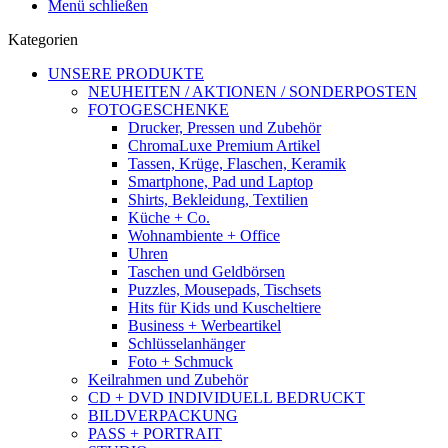
Menü schließen
Kategorien
UNSERE PRODUKTE
NEUHEITEN / AKTIONEN / SONDERPOSTEN
FOTOGESCHENKE
Drucker, Pressen und Zubehör
ChromaLuxe Premium Artikel
Tassen, Krüge, Flaschen, Keramik
Smartphone, Pad und Laptop
Shirts, Bekleidung, Textilien
Küche + Co.
Wohnambiente + Office
Uhren
Taschen und Geldbörsen
Puzzles, Mousepads, Tischsets
Hits für Kids und Kuscheltiere
Business + Werbeartikel
Schlüsselanhänger
Foto + Schmuck
Keilrahmen und Zubehör
CD + DVD INDIVIDUELL BEDRUCKT
BILDVERPACKUNG
PASS + PORTRAIT