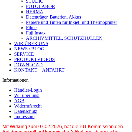
STUDIO
FOTOLABOR
HERMA
Datenträger, Batterien, Akkus
Papiere und Tinten für Inkjet- und Thermoprinter
Filme
Fuji Instax
ARCHIVMITTEL, SCHUTZHÜLLEN
WIR ÜBER UNS
NEWS / BLOG
SERVICE
PRODUKTVIDEOS
DOWNLOAD
KONTAKT + ANFAHRT
Informationen
Händler-Login
Wir über uns!
AGB
Widerrufsrecht
Datenschutz
Impressum
Mit Wirkung zum 07.02.2026, hat die EU-Kommission den
Antidumpingzoll auf keramische Artikel aus chinesischer