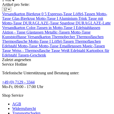
Artikel pro Seite:
Versandkarton
Bierkrug 0 5
Espresso-Tasse
Löffel-Tassen
Motto-
Tasse
Glas-Bierkrug
Motto-Tasse I
Aluminium-Trink
Tasse mit
Motto-Tasse
DURAGLAZE-Tasse
Spardose
DURAGLAZE-Latte
Versandkarton
Color-Tassen in
Motto-Tasse I
Edelstahltassen
Aktion - Tasse
Glastassen
Metallic-Tassen
Motto-Tasse
Kunststofftasse
Versandkarton
Thermobecher
Thermosflaschen
Thermosflasche
Motto-Tasse I
Löffel-Tassen
Thermoflaschen
Edelstahl
Motto-Tasse
Motto-Tasse
Emailletassen
Magic-Tassen
Tasse Weiss -
Thermosflasche
Tasse Weiß
Edelstahl
Kartonbox für
Edelstahl
Tassen-Geschenk
Zuletzt angesehen
Service Hotline
Telefonische Unterstützung und Beratung unter:
+49 (0) 7129 - 3344
Mo-Fr, 09:00 - 17:00 Uhr
Shop Service
AGB
Widerrufsrecht
Transportschaden