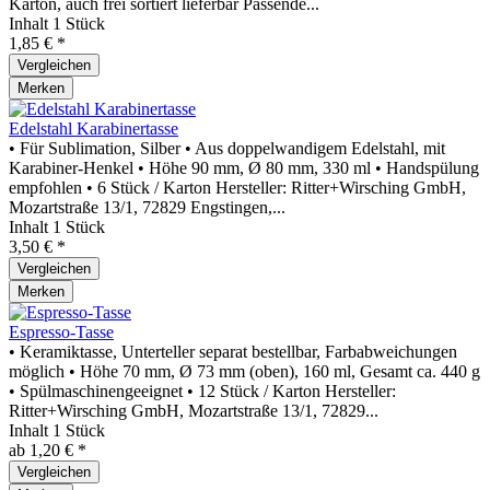
Karton, auch frei sortiert lieferbar Passende...
Inhalt
1 Stück
1,85 € *
Vergleichen
Merken
Edelstahl Karabinertasse
• Für Sublimation, Silber • Aus doppelwandigem Edelstahl, mit
Karabiner-Henkel • Höhe 90 mm, Ø 80 mm, 330 ml • Handspülung
empfohlen • 6 Stück / Karton Hersteller: Ritter+Wirsching GmbH,
Mozartstraße 13/1, 72829 Engstingen,...
Inhalt
1 Stück
3,50 € *
Vergleichen
Merken
Espresso-Tasse
• Keramiktasse, Unterteller separat bestellbar, Farbabweichungen
möglich • Höhe 70 mm, Ø 73 mm (oben), 160 ml, Gesamt ca. 440 g
• Spülmaschinengeeignet • 12 Stück / Karton Hersteller:
Ritter+Wirsching GmbH, Mozartstraße 13/1, 72829...
Inhalt
1 Stück
ab 1,20 € *
Vergleichen