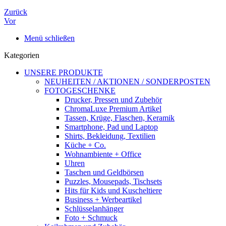
Zurück
Vor
Menü schließen
Kategorien
UNSERE PRODUKTE
NEUHEITEN / AKTIONEN / SONDERPOSTEN
FOTOGESCHENKE
Drucker, Pressen und Zubehör
ChromaLuxe Premium Artikel
Tassen, Krüge, Flaschen, Keramik
Smartphone, Pad und Laptop
Shirts, Bekleidung, Textilien
Küche + Co.
Wohnambiente + Office
Uhren
Taschen und Geldbörsen
Puzzles, Mousepads, Tischsets
Hits für Kids und Kuscheltiere
Business + Werbeartikel
Schlüsselanhänger
Foto + Schmuck