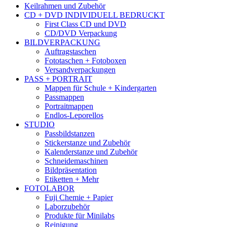
Keilrahmen und Zubehör
CD + DVD INDIVIDUELL BEDRUCKT
First Class CD und DVD
CD/DVD Verpackung
BILDVERPACKUNG
Auftragstaschen
Fototaschen + Fotoboxen
Versandverpackungen
PASS + PORTRAIT
Mappen für Schule + Kindergarten
Passmappen
Portraitmappen
Endlos-Leporellos
STUDIO
Passbildstanzen
Stickerstanze und Zubehör
Kalenderstanze und Zubehör
Schneidemaschinen
Bildpräsentation
Etiketten + Mehr
FOTOLABOR
Fuji Chemie + Papier
Laborzubehör
Produkte für Minilabs
Reinigung