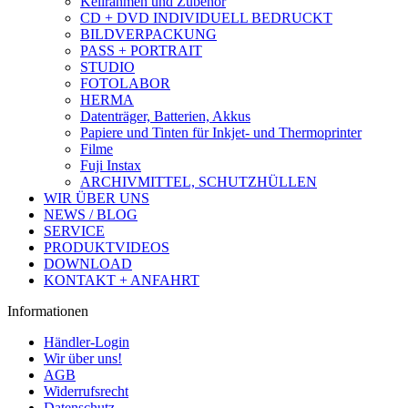
Keilrahmen und Zubehör
CD + DVD INDIVIDUELL BEDRUCKT
BILDVERPACKUNG
PASS + PORTRAIT
STUDIO
FOTOLABOR
HERMA
Datenträger, Batterien, Akkus
Papiere und Tinten für Inkjet- und Thermoprinter
Filme
Fuji Instax
ARCHIVMITTEL, SCHUTZHÜLLEN
WIR ÜBER UNS
NEWS / BLOG
SERVICE
PRODUKTVIDEOS
DOWNLOAD
KONTAKT + ANFAHRT
Informationen
Händler-Login
Wir über uns!
AGB
Widerrufsrecht
Datenschutz