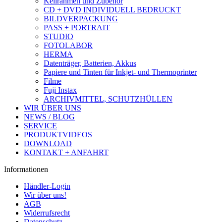
Keilrahmen und Zubehör
CD + DVD INDIVIDUELL BEDRUCKT
BILDVERPACKUNG
PASS + PORTRAIT
STUDIO
FOTOLABOR
HERMA
Datenträger, Batterien, Akkus
Papiere und Tinten für Inkjet- und Thermoprinter
Filme
Fuji Instax
ARCHIVMITTEL, SCHUTZHÜLLEN
WIR ÜBER UNS
NEWS / BLOG
SERVICE
PRODUKTVIDEOS
DOWNLOAD
KONTAKT + ANFAHRT
Informationen
Händler-Login
Wir über uns!
AGB
Widerrufsrecht
Datenschutz