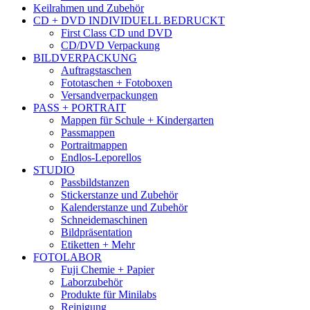
Keilrahmen und Zubehör
CD + DVD INDIVIDUELL BEDRUCKT
First Class CD und DVD
CD/DVD Verpackung
BILDVERPACKUNG
Auftragstaschen
Fototaschen + Fotoboxen
Versandverpackungen
PASS + PORTRAIT
Mappen für Schule + Kindergarten
Passmappen
Portraitmappen
Endlos-Leporellos
STUDIO
Passbildstanzen
Stickerstanze und Zubehör
Kalenderstanze und Zubehör
Schneidemaschinen
Bildpräsentation
Etiketten + Mehr
FOTOLABOR
Fuji Chemie + Papier
Laborzubehör
Produkte für Minilabs
Reinigung