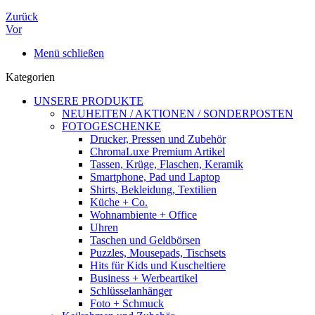
Zurück
Vor
Menü schließen
Kategorien
UNSERE PRODUKTE
NEUHEITEN / AKTIONEN / SONDERPOSTEN
FOTOGESCHENKE
Drucker, Pressen und Zubehör
ChromaLuxe Premium Artikel
Tassen, Krüge, Flaschen, Keramik
Smartphone, Pad und Laptop
Shirts, Bekleidung, Textilien
Küche + Co.
Wohnambiente + Office
Uhren
Taschen und Geldbörsen
Puzzles, Mousepads, Tischsets
Hits für Kids und Kuscheltiere
Business + Werbeartikel
Schlüsselanhänger
Foto + Schmuck