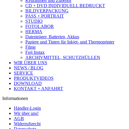
Keilrahmen und Zubehör
CD + DVD INDIVIDUELL BEDRUCKT
BILDVERPACKUNG
PASS + PORTRAIT
STUDIO
FOTOLABOR
HERMA
Datenträger, Batterien, Akkus
Papiere und Tinten für Inkjet- und Thermoprinter
Filme
Fuji Instax
ARCHIVMITTEL, SCHUTZHÜLLEN
WIR ÜBER UNS
NEWS / BLOG
SERVICE
PRODUKTVIDEOS
DOWNLOAD
KONTAKT + ANFAHRT
Informationen
Händler-Login
Wir über uns!
AGB
Widerrufsrecht
Datenschutz