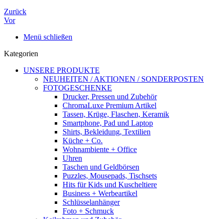
Zurück
Vor
Menü schließen
Kategorien
UNSERE PRODUKTE
NEUHEITEN / AKTIONEN / SONDERPOSTEN
FOTOGESCHENKE
Drucker, Pressen und Zubehör
ChromaLuxe Premium Artikel
Tassen, Krüge, Flaschen, Keramik
Smartphone, Pad und Laptop
Shirts, Bekleidung, Textilien
Küche + Co.
Wohnambiente + Office
Uhren
Taschen und Geldbörsen
Puzzles, Mousepads, Tischsets
Hits für Kids und Kuscheltiere
Business + Werbeartikel
Schlüsselanhänger
Foto + Schmuck