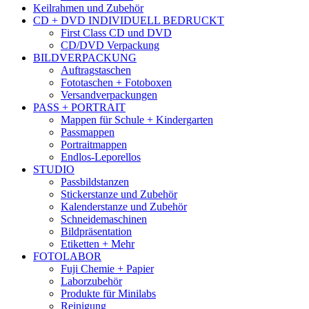
Keilrahmen und Zubehör
CD + DVD INDIVIDUELL BEDRUCKT
First Class CD und DVD
CD/DVD Verpackung
BILDVERPACKUNG
Auftragstaschen
Fototaschen + Fotoboxen
Versandverpackungen
PASS + PORTRAIT
Mappen für Schule + Kindergarten
Passmappen
Portraitmappen
Endlos-Leporellos
STUDIO
Passbildstanzen
Stickerstanze und Zubehör
Kalenderstanze und Zubehör
Schneidemaschinen
Bildpräsentation
Etiketten + Mehr
FOTOLABOR
Fuji Chemie + Papier
Laborzubehör
Produkte für Minilabs
Reinigung