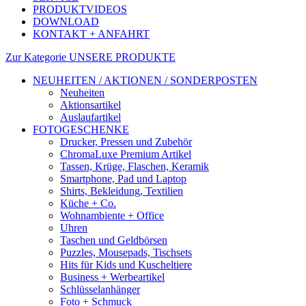
PRODUKTVIDEOS
DOWNLOAD
KONTAKT + ANFAHRT
Zur Kategorie UNSERE PRODUKTE
NEUHEITEN / AKTIONEN / SONDERPOSTEN
Neuheiten
Aktionsartikel
Auslaufartikel
FOTOGESCHENKE
Drucker, Pressen und Zubehör
ChromaLuxe Premium Artikel
Tassen, Krüge, Flaschen, Keramik
Smartphone, Pad und Laptop
Shirts, Bekleidung, Textilien
Küche + Co.
Wohnambiente + Office
Uhren
Taschen und Geldbörsen
Puzzles, Mousepads, Tischsets
Hits für Kids und Kuscheltiere
Business + Werbeartikel
Schlüsselanhänger
Foto + Schmuck