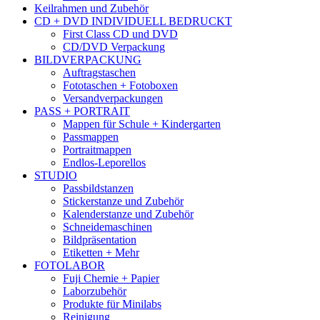
Keilrahmen und Zubehör
CD + DVD INDIVIDUELL BEDRUCKT
First Class CD und DVD
CD/DVD Verpackung
BILDVERPACKUNG
Auftragstaschen
Fototaschen + Fotoboxen
Versandverpackungen
PASS + PORTRAIT
Mappen für Schule + Kindergarten
Passmappen
Portraitmappen
Endlos-Leporellos
STUDIO
Passbildstanzen
Stickerstanze und Zubehör
Kalenderstanze und Zubehör
Schneidemaschinen
Bildpräsentation
Etiketten + Mehr
FOTOLABOR
Fuji Chemie + Papier
Laborzubehör
Produkte für Minilabs
Reinigung