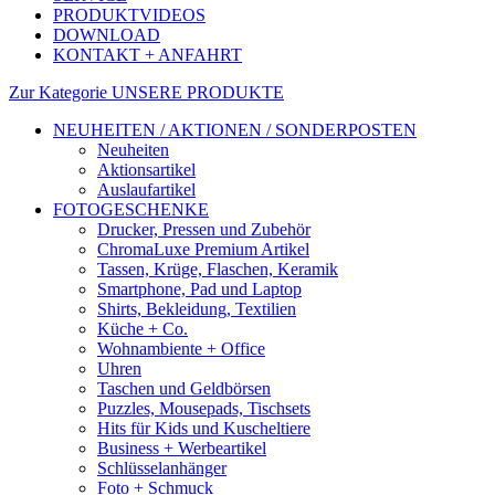
PRODUKTVIDEOS
DOWNLOAD
KONTAKT + ANFAHRT
Zur Kategorie UNSERE PRODUKTE
NEUHEITEN / AKTIONEN / SONDERPOSTEN
Neuheiten
Aktionsartikel
Auslaufartikel
FOTOGESCHENKE
Drucker, Pressen und Zubehör
ChromaLuxe Premium Artikel
Tassen, Krüge, Flaschen, Keramik
Smartphone, Pad und Laptop
Shirts, Bekleidung, Textilien
Küche + Co.
Wohnambiente + Office
Uhren
Taschen und Geldbörsen
Puzzles, Mousepads, Tischsets
Hits für Kids und Kuscheltiere
Business + Werbeartikel
Schlüsselanhänger
Foto + Schmuck