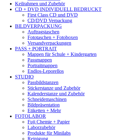
Keilrahmen und Zubehör
CD + DVD INDIVIDUELL BEDRUCKT
First Class CD und DVD
CD/DVD Verpackung
BILDVERPACKUNG
Auftragstaschen
Fototaschen + Fotoboxen
Versandverpackungen
PASS + PORTRAIT
Mappen für Schule + Kindergarten
Passmappen
Portraitmappen
Endlos-Leporellos
STUDIO
Passbildstanzen
Stickerstanze und Zubehör
Kalenderstanze und Zubehör
Schneidemaschinen
Bildpräsentation
Etiketten + Mehr
FOTOLABOR
Fuji Chemie + Papier
Laborzubehör
Produkte für Minilabs
Reinigung