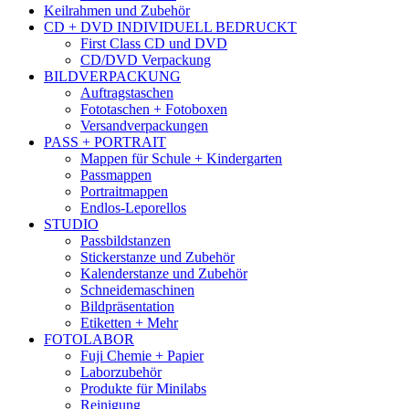
Keilrahmen und Zubehör
CD + DVD INDIVIDUELL BEDRUCKT
First Class CD und DVD
CD/DVD Verpackung
BILDVERPACKUNG
Auftragstaschen
Fototaschen + Fotoboxen
Versandverpackungen
PASS + PORTRAIT
Mappen für Schule + Kindergarten
Passmappen
Portraitmappen
Endlos-Leporellos
STUDIO
Passbildstanzen
Stickerstanze und Zubehör
Kalenderstanze und Zubehör
Schneidemaschinen
Bildpräsentation
Etiketten + Mehr
FOTOLABOR
Fuji Chemie + Papier
Laborzubehör
Produkte für Minilabs
Reinigung