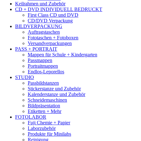
Keilrahmen und Zubehör
CD + DVD INDIVIDUELL BEDRUCKT
First Class CD und DVD
CD/DVD Verpackung
BILDVERPACKUNG
Auftragstaschen
Fototaschen + Fotoboxen
Versandverpackungen
PASS + PORTRAIT
Mappen für Schule + Kindergarten
Passmappen
Portraitmappen
Endlos-Leporellos
STUDIO
Passbildstanzen
Stickerstanze und Zubehör
Kalenderstanze und Zubehör
Schneidemaschinen
Bildpräsentation
Etiketten + Mehr
FOTOLABOR
Fuji Chemie + Papier
Laborzubehör
Produkte für Minilabs
Reinigung