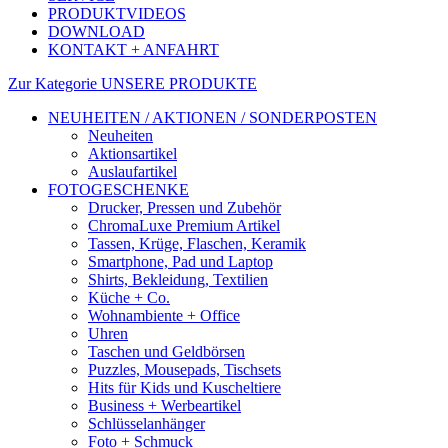
PRODUKTVIDEOS
DOWNLOAD
KONTAKT + ANFAHRT
Zur Kategorie UNSERE PRODUKTE
NEUHEITEN / AKTIONEN / SONDERPOSTEN
Neuheiten
Aktionsartikel
Auslaufartikel
FOTOGESCHENKE
Drucker, Pressen und Zubehör
ChromaLuxe Premium Artikel
Tassen, Krüge, Flaschen, Keramik
Smartphone, Pad und Laptop
Shirts, Bekleidung, Textilien
Küche + Co.
Wohnambiente + Office
Uhren
Taschen und Geldbörsen
Puzzles, Mousepads, Tischsets
Hits für Kids und Kuscheltiere
Business + Werbeartikel
Schlüsselanhänger
Foto + Schmuck