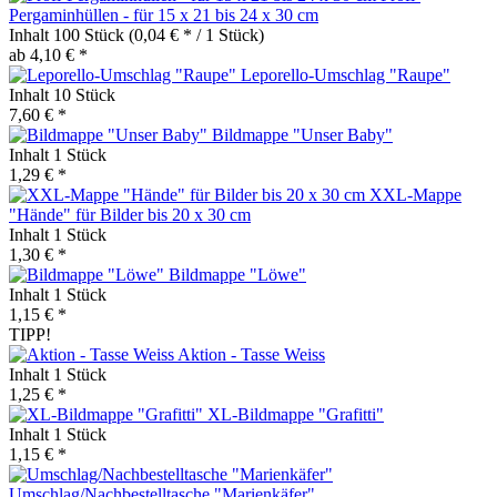
Pergaminhüllen - für 15 x 21 bis 24 x 30 cm
Inhalt
100 Stück
(0,04 € * / 1 Stück)
ab 4,10 € *
Leporello-Umschlag "Raupe"
Inhalt
10 Stück
7,60 € *
Bildmappe "Unser Baby"
Inhalt
1 Stück
1,29 € *
XXL-Mappe
"Hände" für Bilder bis 20 x 30 cm
Inhalt
1 Stück
1,30 € *
Bildmappe "Löwe"
Inhalt
1 Stück
1,15 € *
TIPP!
Aktion - Tasse Weiss
Inhalt
1 Stück
1,25 € *
XL-Bildmappe "Grafitti"
Inhalt
1 Stück
1,15 € *
Umschlag/Nachbestelltasche "Marienkäfer"