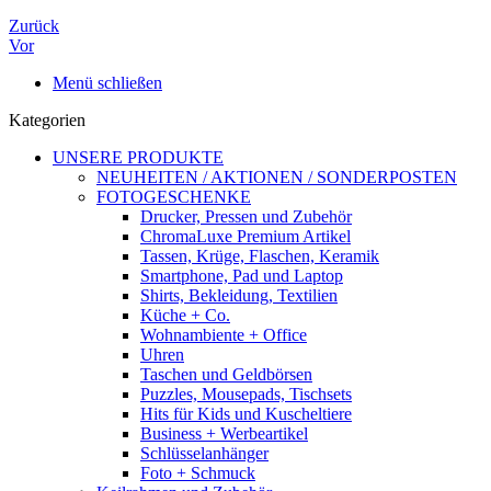
Zurück
Vor
Menü schließen
Kategorien
UNSERE PRODUKTE
NEUHEITEN / AKTIONEN / SONDERPOSTEN
FOTOGESCHENKE
Drucker, Pressen und Zubehör
ChromaLuxe Premium Artikel
Tassen, Krüge, Flaschen, Keramik
Smartphone, Pad und Laptop
Shirts, Bekleidung, Textilien
Küche + Co.
Wohnambiente + Office
Uhren
Taschen und Geldbörsen
Puzzles, Mousepads, Tischsets
Hits für Kids und Kuscheltiere
Business + Werbeartikel
Schlüsselanhänger
Foto + Schmuck