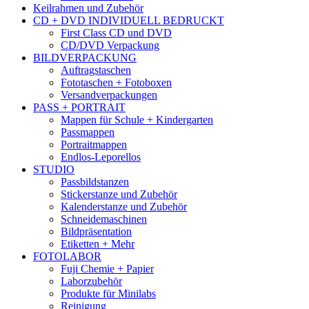
Keilrahmen und Zubehör
CD + DVD INDIVIDUELL BEDRUCKT
First Class CD und DVD
CD/DVD Verpackung
BILDVERPACKUNG
Auftragstaschen
Fototaschen + Fotoboxen
Versandverpackungen
PASS + PORTRAIT
Mappen für Schule + Kindergarten
Passmappen
Portraitmappen
Endlos-Leporellos
STUDIO
Passbildstanzen
Stickerstanze und Zubehör
Kalenderstanze und Zubehör
Schneidemaschinen
Bildpräsentation
Etiketten + Mehr
FOTOLABOR
Fuji Chemie + Papier
Laborzubehör
Produkte für Minilabs
Reinigung