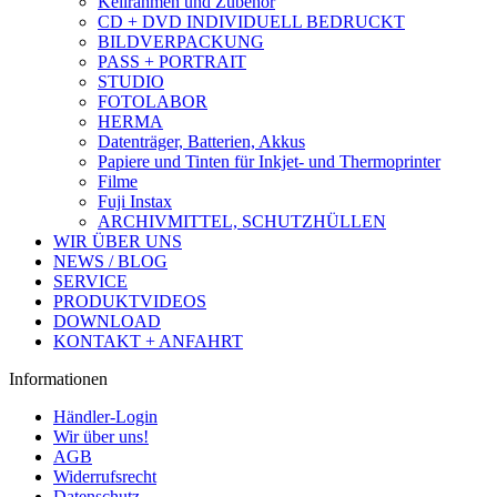
Keilrahmen und Zubehör
CD + DVD INDIVIDUELL BEDRUCKT
BILDVERPACKUNG
PASS + PORTRAIT
STUDIO
FOTOLABOR
HERMA
Datenträger, Batterien, Akkus
Papiere und Tinten für Inkjet- und Thermoprinter
Filme
Fuji Instax
ARCHIVMITTEL, SCHUTZHÜLLEN
WIR ÜBER UNS
NEWS / BLOG
SERVICE
PRODUKTVIDEOS
DOWNLOAD
KONTAKT + ANFAHRT
Informationen
Händler-Login
Wir über uns!
AGB
Widerrufsrecht
Datenschutz