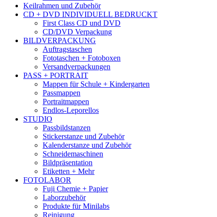
Keilrahmen und Zubehör
CD + DVD INDIVIDUELL BEDRUCKT
First Class CD und DVD
CD/DVD Verpackung
BILDVERPACKUNG
Auftragstaschen
Fototaschen + Fotoboxen
Versandverpackungen
PASS + PORTRAIT
Mappen für Schule + Kindergarten
Passmappen
Portraitmappen
Endlos-Leporellos
STUDIO
Passbildstanzen
Stickerstanze und Zubehör
Kalenderstanze und Zubehör
Schneidemaschinen
Bildpräsentation
Etiketten + Mehr
FOTOLABOR
Fuji Chemie + Papier
Laborzubehör
Produkte für Minilabs
Reinigung