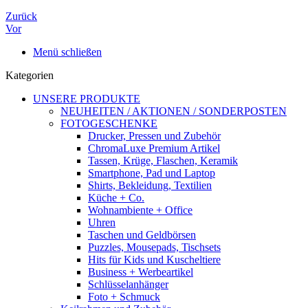
Zurück
Vor
Menü schließen
Kategorien
UNSERE PRODUKTE
NEUHEITEN / AKTIONEN / SONDERPOSTEN
FOTOGESCHENKE
Drucker, Pressen und Zubehör
ChromaLuxe Premium Artikel
Tassen, Krüge, Flaschen, Keramik
Smartphone, Pad und Laptop
Shirts, Bekleidung, Textilien
Küche + Co.
Wohnambiente + Office
Uhren
Taschen und Geldbörsen
Puzzles, Mousepads, Tischsets
Hits für Kids und Kuscheltiere
Business + Werbeartikel
Schlüsselanhänger
Foto + Schmuck