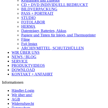
Keilrahmen und Zubehör
CD + DVD INDIVIDUELL BEDRUCKT
BILDVERPACKUNG
PASS + PORTRAIT
STUDIO
FOTOLABOR
HERMA
Datenträger, Batterien, Akkus
Papiere und Tinten für Inkjet- und Thermoprinter
Filme
Fuji Instax
ARCHIVMITTEL, SCHUTZHÜLLEN
WIR ÜBER UNS
NEWS / BLOG
SERVICE
PRODUKTVIDEOS
DOWNLOAD
KONTAKT + ANFAHRT
Informationen
Händler-Login
Wir über uns!
AGB
Widerrufsrecht
Datenschutz