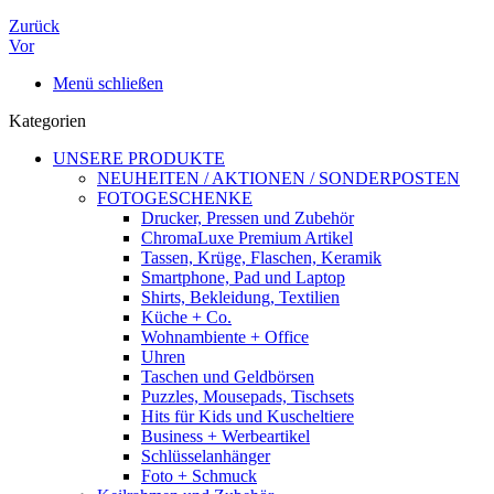
Zurück
Vor
Menü schließen
Kategorien
UNSERE PRODUKTE
NEUHEITEN / AKTIONEN / SONDERPOSTEN
FOTOGESCHENKE
Drucker, Pressen und Zubehör
ChromaLuxe Premium Artikel
Tassen, Krüge, Flaschen, Keramik
Smartphone, Pad und Laptop
Shirts, Bekleidung, Textilien
Küche + Co.
Wohnambiente + Office
Uhren
Taschen und Geldbörsen
Puzzles, Mousepads, Tischsets
Hits für Kids und Kuscheltiere
Business + Werbeartikel
Schlüsselanhänger
Foto + Schmuck