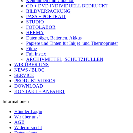
Keilrahmen und Zubehör
CD + DVD INDIVIDUELL BEDRUCKT
BILDVERPACKUNG
PASS + PORTRAIT
STUDIO
FOTOLABOR
HERMA
Datenträger, Batterien, Akkus
Papiere und Tinten für Inkjet- und Thermoprinter
Filme
Fuji Instax
ARCHIVMITTEL, SCHUTZHÜLLEN
WIR ÜBER UNS
NEWS / BLOG
SERVICE
PRODUKTVIDEOS
DOWNLOAD
KONTAKT + ANFAHRT
Informationen
Händler-Login
Wir über uns!
AGB
Widerrufsrecht
Datenschutz