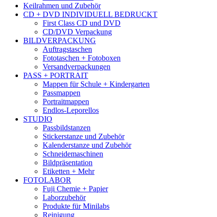
Keilrahmen und Zubehör
CD + DVD INDIVIDUELL BEDRUCKT
First Class CD und DVD
CD/DVD Verpackung
BILDVERPACKUNG
Auftragstaschen
Fototaschen + Fotoboxen
Versandverpackungen
PASS + PORTRAIT
Mappen für Schule + Kindergarten
Passmappen
Portraitmappen
Endlos-Leporellos
STUDIO
Passbildstanzen
Stickerstanze und Zubehör
Kalenderstanze und Zubehör
Schneidemaschinen
Bildpräsentation
Etiketten + Mehr
FOTOLABOR
Fuji Chemie + Papier
Laborzubehör
Produkte für Minilabs
Reinigung