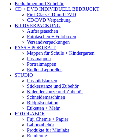
Keilrahmen und Zubehör
CD + DVD INDIVIDUELL BEDRUCKT
First Class CD und DVD
CD/DVD Verpackung
BILDVERPACKUNG
Auftragstaschen
Fototaschen + Fotoboxen
Versandverpackungen
PASS + PORTRAIT
Mappen für Schule + Kindergarten
Passmappen
Portraitmappen
Endlos-Leporellos
STUDIO
Passbildstanzen
Stickerstanze und Zubehör
Kalenderstanze und Zubehör
Schneidemaschinen
Bildpräsentation
Etiketten + Mehr
FOTOLABOR
Fuji Chemie + Papier
Laborzubehör
Produkte für Minilabs
Reinigung