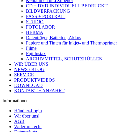
Keilrahmen und Zubehör
CD + DVD INDIVIDUELL BEDRUCKT
BILDVERPACKUNG
PASS + PORTRAIT
STUDIO
FOTOLABOR
HERMA
Datenträger, Batterien, Akkus
Papiere und Tinten für Inkjet- und Thermoprinter
Filme
Fuji Instax
ARCHIVMITTEL, SCHUTZHÜLLEN
WIR ÜBER UNS
NEWS / BLOG
SERVICE
PRODUKTVIDEOS
DOWNLOAD
KONTAKT + ANFAHRT
Informationen
Händler-Login
Wir über uns!
AGB
Widerrufsrecht
Datenschutz