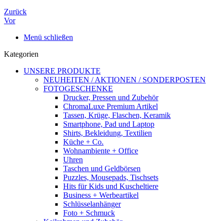
Zurück
Vor
Menü schließen
Kategorien
UNSERE PRODUKTE
NEUHEITEN / AKTIONEN / SONDERPOSTEN
FOTOGESCHENKE
Drucker, Pressen und Zubehör
ChromaLuxe Premium Artikel
Tassen, Krüge, Flaschen, Keramik
Smartphone, Pad und Laptop
Shirts, Bekleidung, Textilien
Küche + Co.
Wohnambiente + Office
Uhren
Taschen und Geldbörsen
Puzzles, Mousepads, Tischsets
Hits für Kids und Kuscheltiere
Business + Werbeartikel
Schlüsselanhänger
Foto + Schmuck