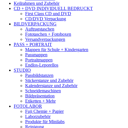
Keilrahmen und Zubehör
CD + DVD INDIVIDUELL BEDRUCKT
First Class CD und DVD
CD/DVD Verpackung
BILDVERPACKUNG
Auftragstaschen
Fototaschen + Fotoboxen
Versandverpackungen
PASS + PORTRAIT
Mappen für Schule + Kindergarten
Passmappen
Portraitmappen
Endlos-Leporellos
STUDIO
Passbildstanzen
Stickerstanze und Zubehör
Kalenderstanze und Zubehör
Schneidemaschinen
Bildpräsentation
Etiketten + Mehr
FOTOLABOR
Fuji Chemie + Papier
Laborzubehör
Produkte für Minilabs
Reinigung