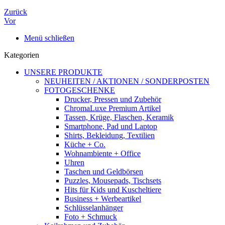
Zurück
Vor
Menü schließen
Kategorien
UNSERE PRODUKTE
NEUHEITEN / AKTIONEN / SONDERPOSTEN
FOTOGESCHENKE
Drucker, Pressen und Zubehör
ChromaLuxe Premium Artikel
Tassen, Krüge, Flaschen, Keramik
Smartphone, Pad und Laptop
Shirts, Bekleidung, Textilien
Küche + Co.
Wohnambiente + Office
Uhren
Taschen und Geldbörsen
Puzzles, Mousepads, Tischsets
Hits für Kids und Kuscheltiere
Business + Werbeartikel
Schlüsselanhänger
Foto + Schmuck