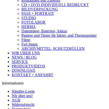
Keilrahmen und Zubehör
CD + DVD INDIVIDUELL BEDRUCKT
BILDVERPACKUNG
PASS + PORTRAIT
STUDIO
FOTOLABOR
HERMA
Datenträger, Batterien, Akkus
Papiere und Tinten für Inkjet- und Thermoprinter
Filme
Fuji Instax
ARCHIVMITTEL, SCHUTZHÜLLEN
WIR ÜBER UNS
NEWS / BLOG
SERVICE
PRODUKTVIDEOS
DOWNLOAD
KONTAKT + ANFAHRT
Informationen
Händler-Login
Wir über uns!
AGB
Widerrufsrecht
Datenschutz