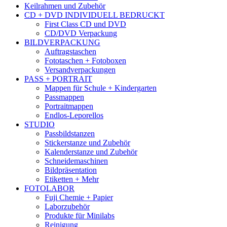
Keilrahmen und Zubehör
CD + DVD INDIVIDUELL BEDRUCKT
First Class CD und DVD
CD/DVD Verpackung
BILDVERPACKUNG
Auftragstaschen
Fototaschen + Fotoboxen
Versandverpackungen
PASS + PORTRAIT
Mappen für Schule + Kindergarten
Passmappen
Portraitmappen
Endlos-Leporellos
STUDIO
Passbildstanzen
Stickerstanze und Zubehör
Kalenderstanze und Zubehör
Schneidemaschinen
Bildpräsentation
Etiketten + Mehr
FOTOLABOR
Fuji Chemie + Papier
Laborzubehör
Produkte für Minilabs
Reinigung