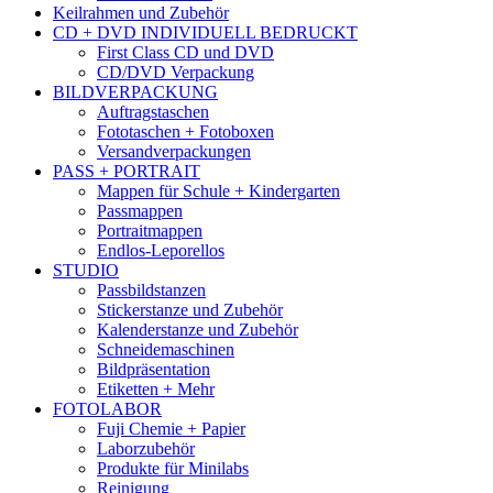
Keilrahmen und Zubehör
CD + DVD INDIVIDUELL BEDRUCKT
First Class CD und DVD
CD/DVD Verpackung
BILDVERPACKUNG
Auftragstaschen
Fototaschen + Fotoboxen
Versandverpackungen
PASS + PORTRAIT
Mappen für Schule + Kindergarten
Passmappen
Portraitmappen
Endlos-Leporellos
STUDIO
Passbildstanzen
Stickerstanze und Zubehör
Kalenderstanze und Zubehör
Schneidemaschinen
Bildpräsentation
Etiketten + Mehr
FOTOLABOR
Fuji Chemie + Papier
Laborzubehör
Produkte für Minilabs
Reinigung