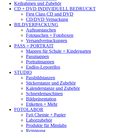
Keilrahmen und Zubehör
CD + DVD INDIVIDUELL BEDRUCKT
First Class CD und DVD
CD/DVD Verpackung
BILDVERPACKUNG
Auftragstaschen
Fototaschen + Fotoboxen
Versandverpackungen
PASS + PORTRAIT
Mappen für Schule + Kindergarten
Passmappen
Portraitmappen
Endlos-Leporellos
STUDIO
Passbildstanzen
Stickerstanze und Zubehör
Kalenderstanze und Zubehör
Schneidemaschinen
Bildpräsentation
Etiketten + Mehr
FOTOLABOR
Fuji Chemie + Papier
Laborzubehör
Produkte für Minilabs
Reinigung