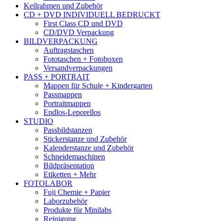
Keilrahmen und Zubehör
CD + DVD INDIVIDUELL BEDRUCKT
First Class CD und DVD
CD/DVD Verpackung
BILDVERPACKUNG
Auftragstaschen
Fototaschen + Fotoboxen
Versandverpackungen
PASS + PORTRAIT
Mappen für Schule + Kindergarten
Passmappen
Portraitmappen
Endlos-Leporellos
STUDIO
Passbildstanzen
Stickerstanze und Zubehör
Kalenderstanze und Zubehör
Schneidemaschinen
Bildpräsentation
Etiketten + Mehr
FOTOLABOR
Fuji Chemie + Papier
Laborzubehör
Produkte für Minilabs
Reinigung