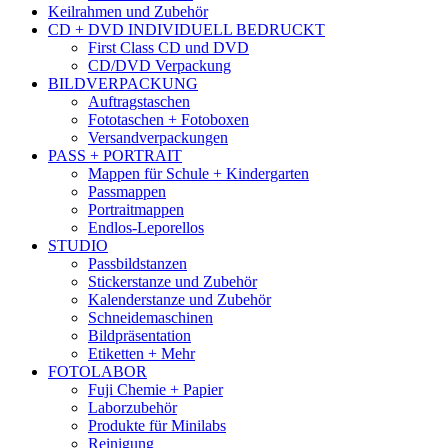
Keilrahmen und Zubehör
CD + DVD INDIVIDUELL BEDRUCKT
First Class CD und DVD
CD/DVD Verpackung
BILDVERPACKUNG
Auftragstaschen
Fototaschen + Fotoboxen
Versandverpackungen
PASS + PORTRAIT
Mappen für Schule + Kindergarten
Passmappen
Portraitmappen
Endlos-Leporellos
STUDIO
Passbildstanzen
Stickerstanze und Zubehör
Kalenderstanze und Zubehör
Schneidemaschinen
Bildpräsentation
Etiketten + Mehr
FOTOLABOR
Fuji Chemie + Papier
Laborzubehör
Produkte für Minilabs
Reinigung