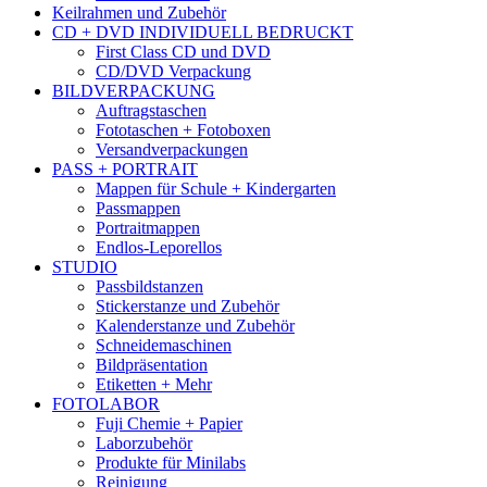
Keilrahmen und Zubehör
CD + DVD INDIVIDUELL BEDRUCKT
First Class CD und DVD
CD/DVD Verpackung
BILDVERPACKUNG
Auftragstaschen
Fototaschen + Fotoboxen
Versandverpackungen
PASS + PORTRAIT
Mappen für Schule + Kindergarten
Passmappen
Portraitmappen
Endlos-Leporellos
STUDIO
Passbildstanzen
Stickerstanze und Zubehör
Kalenderstanze und Zubehör
Schneidemaschinen
Bildpräsentation
Etiketten + Mehr
FOTOLABOR
Fuji Chemie + Papier
Laborzubehör
Produkte für Minilabs
Reinigung