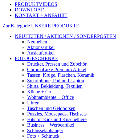
PRODUKTVIDEOS
DOWNLOAD
KONTAKT + ANFAHRT
Zur Kategorie UNSERE PRODUKTE
NEUHEITEN / AKTIONEN / SONDERPOSTEN
Neuheiten
Aktionsartikel
Auslaufartikel
FOTOGESCHENKE
Drucker, Pressen und Zubehör
ChromaLuxe Premium Artikel
Tassen, Krüge, Flaschen, Keramik
Smartphone, Pad und Laptop
Shirts, Bekleidung, Textilien
Küche + Co.
Wohnambiente + Office
Uhren
Taschen und Geldbörsen
Puzzles, Mousepads, Tischsets
Hits für Kids und Kuscheltiere
Business + Werbeartikel
Schlüsselanhänger
Foto + Schmuck