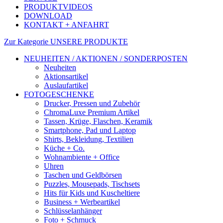
PRODUKTVIDEOS
DOWNLOAD
KONTAKT + ANFAHRT
Zur Kategorie UNSERE PRODUKTE
NEUHEITEN / AKTIONEN / SONDERPOSTEN
Neuheiten
Aktionsartikel
Auslaufartikel
FOTOGESCHENKE
Drucker, Pressen und Zubehör
ChromaLuxe Premium Artikel
Tassen, Krüge, Flaschen, Keramik
Smartphone, Pad und Laptop
Shirts, Bekleidung, Textilien
Küche + Co.
Wohnambiente + Office
Uhren
Taschen und Geldbörsen
Puzzles, Mousepads, Tischsets
Hits für Kids und Kuscheltiere
Business + Werbeartikel
Schlüsselanhänger
Foto + Schmuck