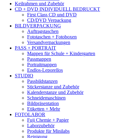
Keilrahmen und Zubehör
CD + DVD INDIVIDUELL BEDRUCKT
First Class CD und DVD
CD/DVD Verpackung
BILDVERPACKUNG
Auftragstaschen
Fototaschen + Fotoboxen
Versandverpackungen
PASS + PORTRAIT
Mappen für Schule + Kindergarten
Passmappen
Portraitmappen
Endlos-Leporellos
STUDIO
Passbildstanzen
Stickerstanze und Zubehör
Kalenderstanze und Zubehör
Schneidemaschinen
Bildpräsentation
Etiketten + Mehr
FOTOLABOR
Fuji Chemie + Papier
Laborzubehör
Produkte für Minilabs
Reinigung