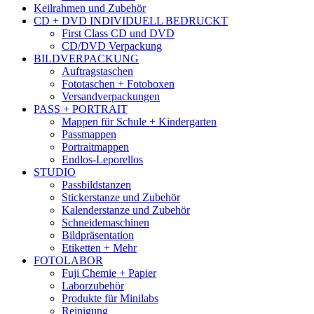
Keilrahmen und Zubehör
CD + DVD INDIVIDUELL BEDRUCKT
First Class CD und DVD
CD/DVD Verpackung
BILDVERPACKUNG
Auftragstaschen
Fototaschen + Fotoboxen
Versandverpackungen
PASS + PORTRAIT
Mappen für Schule + Kindergarten
Passmappen
Portraitmappen
Endlos-Leporellos
STUDIO
Passbildstanzen
Stickerstanze und Zubehör
Kalenderstanze und Zubehör
Schneidemaschinen
Bildpräsentation
Etiketten + Mehr
FOTOLABOR
Fuji Chemie + Papier
Laborzubehör
Produkte für Minilabs
Reinigung