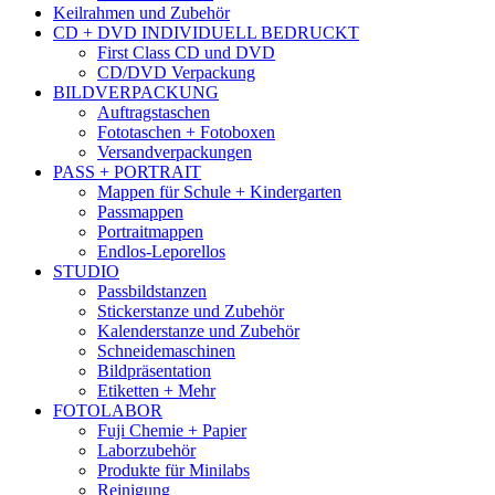
Keilrahmen und Zubehör
CD + DVD INDIVIDUELL BEDRUCKT
First Class CD und DVD
CD/DVD Verpackung
BILDVERPACKUNG
Auftragstaschen
Fototaschen + Fotoboxen
Versandverpackungen
PASS + PORTRAIT
Mappen für Schule + Kindergarten
Passmappen
Portraitmappen
Endlos-Leporellos
STUDIO
Passbildstanzen
Stickerstanze und Zubehör
Kalenderstanze und Zubehör
Schneidemaschinen
Bildpräsentation
Etiketten + Mehr
FOTOLABOR
Fuji Chemie + Papier
Laborzubehör
Produkte für Minilabs
Reinigung