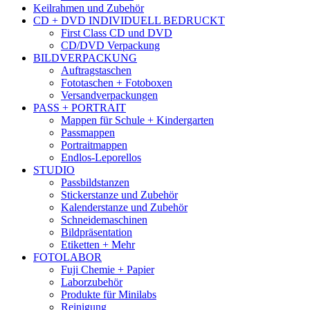
Keilrahmen und Zubehör
CD + DVD INDIVIDUELL BEDRUCKT
First Class CD und DVD
CD/DVD Verpackung
BILDVERPACKUNG
Auftragstaschen
Fototaschen + Fotoboxen
Versandverpackungen
PASS + PORTRAIT
Mappen für Schule + Kindergarten
Passmappen
Portraitmappen
Endlos-Leporellos
STUDIO
Passbildstanzen
Stickerstanze und Zubehör
Kalenderstanze und Zubehör
Schneidemaschinen
Bildpräsentation
Etiketten + Mehr
FOTOLABOR
Fuji Chemie + Papier
Laborzubehör
Produkte für Minilabs
Reinigung