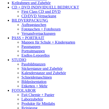
Keilrahmen und Zubehör
CD + DVD INDIVIDUELL BEDRUCKT
First Class CD und DVD
CD/DVD Verpackung
BILDVERPACKUNG
Auftragstaschen
Fototaschen + Fotoboxen
Versandverpackungen
PASS + PORTRAIT
Mappen für Schule + Kindergarten
Passmappen
Portraitmappen
Endlos-Leporellos
STUDIO
Passbildstanzen
Stickerstanze und Zubehör
Kalenderstanze und Zubehör
Schneidemaschinen
Bildpräsentation
Etiketten + Mehr
FOTOLABOR
Fuji Chemie + Papier
Laborzubehör
Produkte für Minilabs
Reinigung