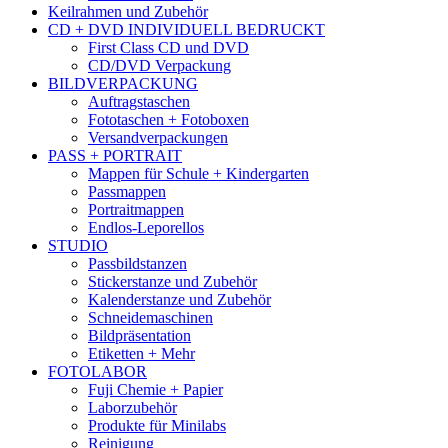
Keilrahmen und Zubehör
CD + DVD INDIVIDUELL BEDRUCKT
First Class CD und DVD
CD/DVD Verpackung
BILDVERPACKUNG
Auftragstaschen
Fototaschen + Fotoboxen
Versandverpackungen
PASS + PORTRAIT
Mappen für Schule + Kindergarten
Passmappen
Portraitmappen
Endlos-Leporellos
STUDIO
Passbildstanzen
Stickerstanze und Zubehör
Kalenderstanze und Zubehör
Schneidemaschinen
Bildpräsentation
Etiketten + Mehr
FOTOLABOR
Fuji Chemie + Papier
Laborzubehör
Produkte für Minilabs
Reinigung