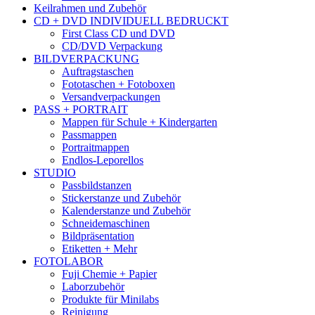
Keilrahmen und Zubehör
CD + DVD INDIVIDUELL BEDRUCKT
First Class CD und DVD
CD/DVD Verpackung
BILDVERPACKUNG
Auftragstaschen
Fototaschen + Fotoboxen
Versandverpackungen
PASS + PORTRAIT
Mappen für Schule + Kindergarten
Passmappen
Portraitmappen
Endlos-Leporellos
STUDIO
Passbildstanzen
Stickerstanze und Zubehör
Kalenderstanze und Zubehör
Schneidemaschinen
Bildpräsentation
Etiketten + Mehr
FOTOLABOR
Fuji Chemie + Papier
Laborzubehör
Produkte für Minilabs
Reinigung